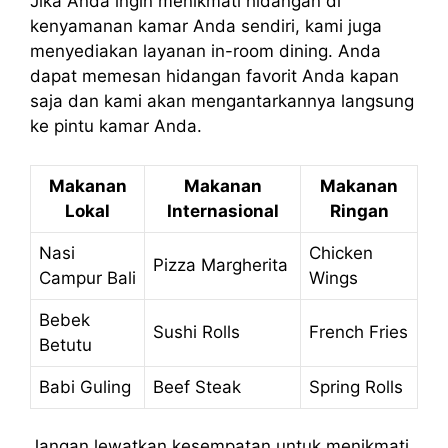
Jika Anda ingin menikmati hidangan di
kenyamanan kamar Anda sendiri, kami juga
menyediakan layanan in-room dining. Anda
dapat memesan hidangan favorit Anda kapan
saja dan kami akan mengantarkannya langsung
ke pintu kamar Anda.
Makanan
Makanan
Makanan
Lokal
Internasional
Ringan
Nasi
Chicken
Pizza Margherita
Campur Bali
Wings
Bebek
Sushi Rolls
French Fries
Betutu
Babi Guling
Beef Steak
Spring Rolls
Jangan lewatkan kesempatan untuk menikmati