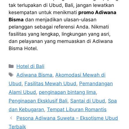
tak terlupakan di Ubud, Bali, jangan lewatkan
kesempatan untuk menikmati
promo Adiwana
Bisma
dan menjadikan ulasan-ulasan
pelanggan sebagai referensi Anda. Nikmati
fasilitas yang lengkap, lingkungan yang asri,
dan pelayanan yang memuaskan di Adiwana
Bisma Hotel.
Categories
Hotel di Bali
Tags
Adiwana Bisma
,
Akomodasi Mewah di
Ubud
,
Fasilitas Mewah Ubud
,
Pemandangan
Alami Ubud
,
penginapan bintang lima
,
Penginapan Eksklusif Bali
,
Santai di Ubud
,
Spa
dan Kebugaran
,
Tempat Liburan Romantis
Pesona Adiwana Suweta – Eksotisme Ubud
Terbaik