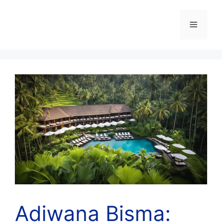
Skip
to
Menu
content
Adiwana Bisma: