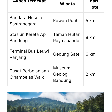
Akses Terdekat
dari
Wisata
Hotel
Bandara Husein
Kawah Putih
5 km
Sastranegara
Stasiun Kereta Api
Taman Hutan
8 km
Bandung
Raya Juanda
Terminal Bus Leuwi
Gedung Sate
6 km
Panjang
Museum
Pusat Perbelanjaan
Geologi
2 km
Cihampelas Walk
Bandung