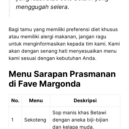
menggugah selera.
Bagi tamu yang memiliki preferensi diet khusus
atau memiliki alergi makanan, jangan ragu
untuk menginformasikan kepada tim kami. Kami
akan dengan senang hati menyesuaikan menu
kami sesuai dengan kebutuhan Anda.
Menu Sarapan Prasmanan
di Fave Margonda
No.
Menu
Deskripsi
Sop manis khas Betawi
1
Sekoteng
dengan aneka biji-bijian
dan kelapa muda.