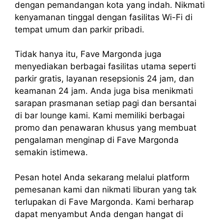
dengan pemandangan kota yang indah. Nikmati
kenyamanan tinggal dengan fasilitas Wi-Fi di
tempat umum dan parkir pribadi.
Tidak hanya itu, Fave Margonda juga
menyediakan berbagai fasilitas utama seperti
parkir gratis, layanan resepsionis 24 jam, dan
keamanan 24 jam. Anda juga bisa menikmati
sarapan prasmanan setiap pagi dan bersantai
di bar lounge kami. Kami memiliki berbagai
promo dan penawaran khusus yang membuat
pengalaman menginap di Fave Margonda
semakin istimewa.
Pesan hotel Anda sekarang melalui platform
pemesanan kami dan nikmati liburan yang tak
terlupakan di Fave Margonda. Kami berharap
dapat menyambut Anda dengan hangat di