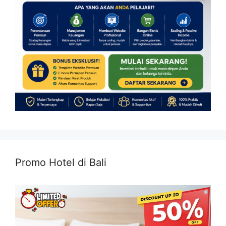
Promo Hotel di Bali