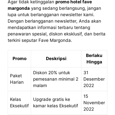
Agar tidak ketinggalan
promo hotel fave
margonda
yang sedang berlangsung, jangan
lupa untuk berlangganan newsletter kami.
Dengan berlangganan newsletter, Anda akan
mendapatkan informasi terbaru tentang
penawaran spesial, diskon eksklusif, dan berita
terkini seputar Fave Margonda.
Berlaku
Promo
Deskripsi
Hingga
Diskon 20% untuk
31
Paket
pemesanan minimal 2
Desember
Harian
malam
2022
15
Kelas
Upgrade gratis ke
November
Eksekutif
kamar kelas Eksekutif
2022