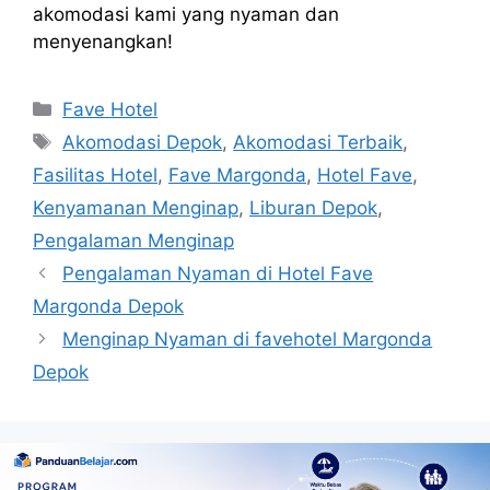
akomodasi kami yang nyaman dan
menyenangkan!
Categories
Fave Hotel
Tags
Akomodasi Depok
,
Akomodasi Terbaik
,
Fasilitas Hotel
,
Fave Margonda
,
Hotel Fave
,
Kenyamanan Menginap
,
Liburan Depok
,
Pengalaman Menginap
Pengalaman Nyaman di Hotel Fave
Margonda Depok
Menginap Nyaman di favehotel Margonda
Depok