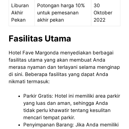
Liburan
Potongan harga 10%
30
Akhir
untuk pemesanan
Oktober
Pekan
akhir pekan
2022
Fasilitas Utama
Hotel Fave Margonda menyediakan berbagai
fasilitas utama yang akan membuat Anda
merasa nyaman dan terlayani selama menginap
di sini. Beberapa fasilitas yang dapat Anda
nikmati termasuk:
Parkir Gratis: Hotel ini memiliki area parkir
yang luas dan aman, sehingga Anda
tidak perlu khawatir tentang kesulitan
mencari tempat parkir.
Penyimpanan Barang: Jika Anda memiliki