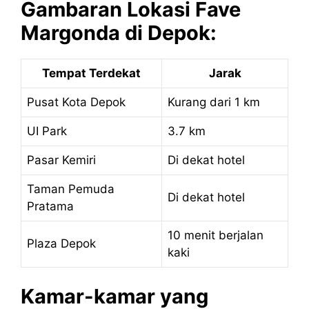
Gambaran Lokasi Fave
Margonda di Depok:
Tempat Terdekat
Jarak
Pusat Kota Depok
Kurang dari 1 km
UI Park
3.7 km
Pasar Kemiri
Di dekat hotel
Taman Pemuda
Di dekat hotel
Pratama
10 menit berjalan
Plaza Depok
kaki
Kamar-kamar yang