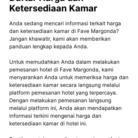
Ketersediaan Kamar
Anda sedang mencari informasi terkait harga
dan ketersediaan kamar di Fave Margonda?
Jangan khawatir, kami akan memberikan
panduan lengkap kepada Anda.
Untuk memudahkan Anda dalam melakukan
pemesanan hotel di Fave Margonda, kami
menyarankan Anda untuk memeriksa harga dan
ketersediaan kamar secara langsung melalui
platform pemesanan hotel yang terpercaya.
Dengan melakukan pemesanan langsung
melalui platform ini, Anda akan mendapatkan
informasi terkini mengenai harga dan
ketersediaan kamar di hotel ini.