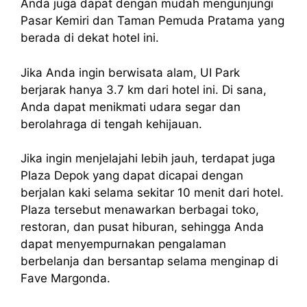
Anda juga dapat dengan mudah mengunjungi
Pasar Kemiri dan Taman Pemuda Pratama yang
berada di dekat hotel ini.
Jika Anda ingin berwisata alam, UI Park
berjarak hanya 3.7 km dari hotel ini. Di sana,
Anda dapat menikmati udara segar dan
berolahraga di tengah kehijauan.
Jika ingin menjelajahi lebih jauh, terdapat juga
Plaza Depok yang dapat dicapai dengan
berjalan kaki selama sekitar 10 menit dari hotel.
Plaza tersebut menawarkan berbagai toko,
restoran, dan pusat hiburan, sehingga Anda
dapat menyempurnakan pengalaman
berbelanja dan bersantap selama menginap di
Fave Margonda.