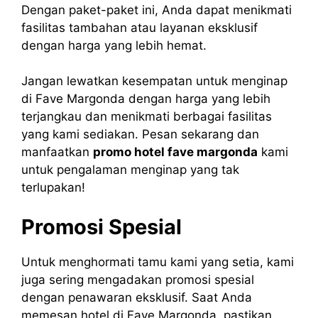
Dengan paket-paket ini, Anda dapat menikmati
fasilitas tambahan atau layanan eksklusif
dengan harga yang lebih hemat.
Jangan lewatkan kesempatan untuk menginap
di Fave Margonda dengan harga yang lebih
terjangkau dan menikmati berbagai fasilitas
yang kami sediakan. Pesan sekarang dan
manfaatkan
promo hotel fave margonda
kami
untuk pengalaman menginap yang tak
terlupakan!
Promosi Spesial
Untuk menghormati tamu kami yang setia, kami
juga sering mengadakan promosi spesial
dengan penawaran eksklusif. Saat Anda
memesan hotel di Fave Margonda, pastikan