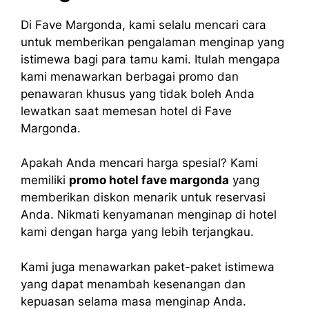
Di Fave Margonda, kami selalu mencari cara
untuk memberikan pengalaman menginap yang
istimewa bagi para tamu kami. Itulah mengapa
kami menawarkan berbagai promo dan
penawaran khusus yang tidak boleh Anda
lewatkan saat memesan hotel di Fave
Margonda.
Apakah Anda mencari harga spesial? Kami
memiliki
promo hotel fave margonda
yang
memberikan diskon menarik untuk reservasi
Anda. Nikmati kenyamanan menginap di hotel
kami dengan harga yang lebih terjangkau.
Kami juga menawarkan paket-paket istimewa
yang dapat menambah kesenangan dan
kepuasan selama masa menginap Anda.