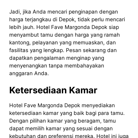
Jadi, jika Anda mencari penginapan dengan
harga terjangkau di Depok, tidak perlu mencari
lebih jauh. Hotel Fave Margonda Depok siap
menyambut tamu dengan harga yang ramah
kantong, pelayanan yang memuaskan, dan
fasilitas yang lengkap. Pesan sekarang dan
dapatkan pengalaman menginap yang
menyenangkan tanpa membahayakan
anggaran Anda.
Ketersediaan Kamar
Hotel Fave Margonda Depok menyediakan
ketersediaan kamar yang baik bagi para tamu.
Dengan pilihan kamar yang beragam, tamu
dapat memilih kamar yang sesuai dengan
kebutuhan dan preferensi mereka. Hotel ini juga