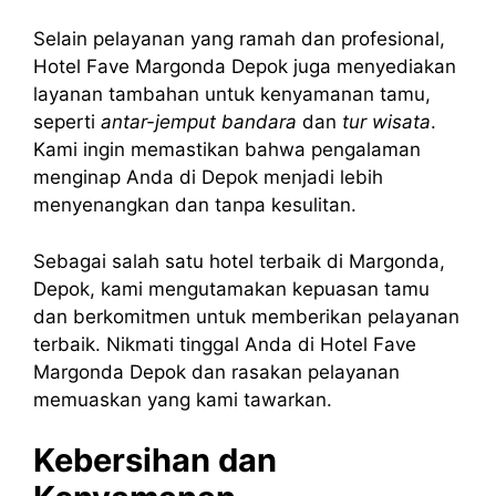
Selain pelayanan yang ramah dan profesional,
Hotel Fave Margonda Depok juga menyediakan
layanan tambahan untuk kenyamanan tamu,
seperti
antar-jemput bandara
dan
tur wisata
.
Kami ingin memastikan bahwa pengalaman
menginap Anda di Depok menjadi lebih
menyenangkan dan tanpa kesulitan.
Sebagai salah satu hotel terbaik di Margonda,
Depok, kami mengutamakan kepuasan tamu
dan berkomitmen untuk memberikan pelayanan
terbaik. Nikmati tinggal Anda di Hotel Fave
Margonda Depok dan rasakan pelayanan
memuaskan yang kami tawarkan.
Kebersihan dan