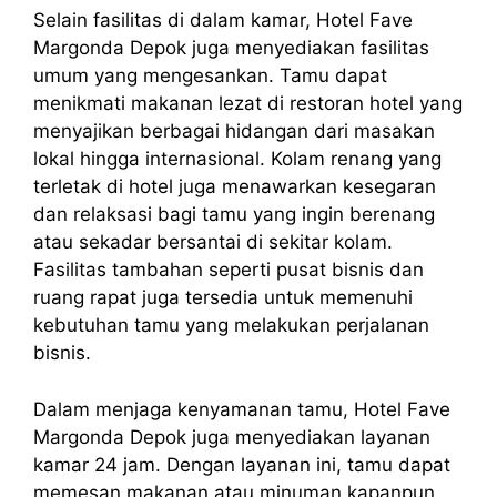
Selain fasilitas di dalam kamar, Hotel Fave
Margonda Depok juga menyediakan fasilitas
umum yang mengesankan. Tamu dapat
menikmati makanan lezat di restoran hotel yang
menyajikan berbagai hidangan dari masakan
lokal hingga internasional. Kolam renang yang
terletak di hotel juga menawarkan kesegaran
dan relaksasi bagi tamu yang ingin berenang
atau sekadar bersantai di sekitar kolam.
Fasilitas tambahan seperti pusat bisnis dan
ruang rapat juga tersedia untuk memenuhi
kebutuhan tamu yang melakukan perjalanan
bisnis.
Dalam menjaga kenyamanan tamu, Hotel Fave
Margonda Depok juga menyediakan layanan
kamar 24 jam. Dengan layanan ini, tamu dapat
memesan makanan atau minuman kapanpun