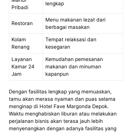
Mandi
lengkap
Pribadi
Menu makanan lezat dari
Restoran
berbagai masakan
Kolam
Tempat relaksasi dan
Renang
kesegaran
Layanan
Kemudahan pemesanan
Kamar 24
makanan dan minuman
Jam
kapanpun
Dengan fasilitas lengkap yang memuaskan,
tamu akan merasa nyaman dan puas selama
menginap di Hotel Fave Margonda Depok.
Waktu menghabiskan liburan atau melakukan
perjalanan bisnis akan terasa jauh lebih
menyenangkan dengan adanya fasilitas yang