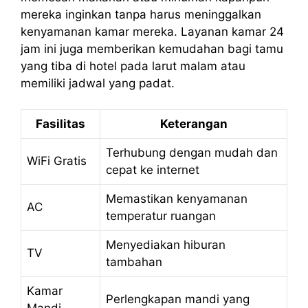
mereka inginkan tanpa harus meninggalkan
kenyamanan kamar mereka. Layanan kamar 24
jam ini juga memberikan kemudahan bagi tamu
yang tiba di hotel pada larut malam atau
memiliki jadwal yang padat.
Fasilitas
Keterangan
Terhubung dengan mudah dan
WiFi Gratis
cepat ke internet
Memastikan kenyamanan
AC
temperatur ruangan
Menyediakan hiburan
TV
tambahan
Kamar
Perlengkapan mandi yang