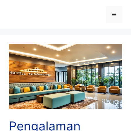
Skip
to
Menu
content
Pengalaman