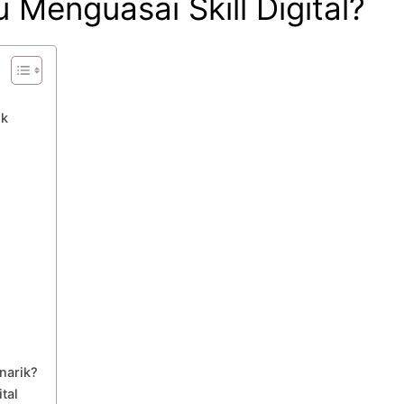
Menguasai Skill Digital?
uk
narik?
tal