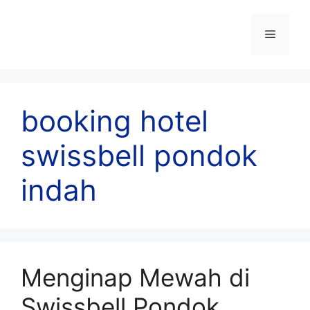
Skip
to
Menu
content
booking hotel
swissbell pondok
indah
Menginap Mewah di
Swissbell Pondok