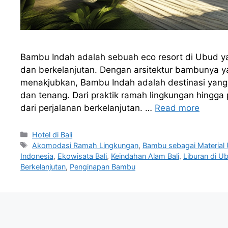
Bambu Indah adalah sebuah eco resort di Ubud 
dan berkelanjutan. Dengan arsitektur bambuny
menakjubkan, Bambu Indah adalah destinasi yang 
dan tenang. Dari praktik ramah lingkungan hingga 
dari perjalanan berkelanjutan. …
Read more
Categories
Hotel di Bali
Tags
Akomodasi Ramah Lingkungan
,
Bambu sebagai Material
Indonesia
,
Ekowisata Bali
,
Keindahan Alam Bali
,
Liburan di U
Berkelanjutan
,
Penginapan Bambu