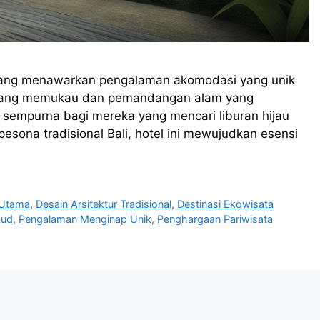
yang menawarkan pengalaman akomodasi yang unik
a yang memukau dan pemandangan alam yang
sempurna bagi mereka yang mencari liburan hijau
pesona tradisional Bali, hotel ini mewujudkan esensi
 Utama
,
Desain Arsitektur Tradisional
,
Destinasi Ekowisata
bud
,
Pengalaman Menginap Unik
,
Penghargaan Pariwisata