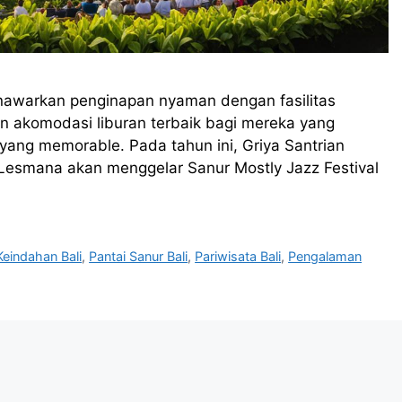
 menawarkan penginapan nyaman dengan fasilitas
han akomodasi liburan terbaik bagi mereka yang
yang memorable. Pada tahun ini, Griya Santrian
Lesmana akan menggelar Sanur Mostly Jazz Festival
eindahan Bali
,
Pantai Sanur Bali
,
Pariwisata Bali
,
Pengalaman