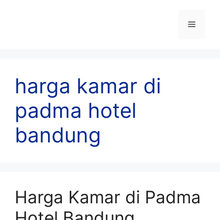
Skip
to
Menu
content
harga kamar di
padma hotel
bandung
Harga Kamar di Padma
Hotel Bandung