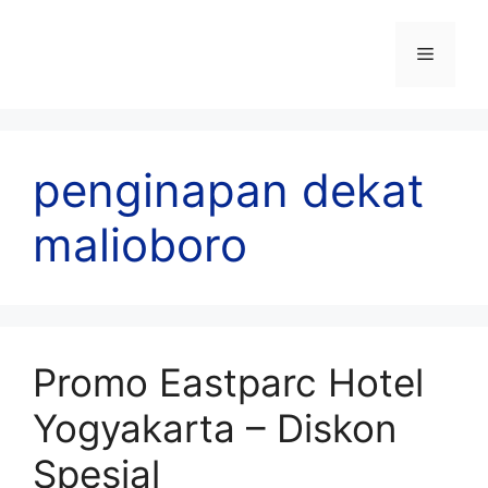
Skip
to
Menu
content
penginapan dekat
malioboro
Promo Eastparc Hotel
Yogyakarta – Diskon
Spesial