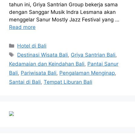
tahun ini, Griya Santrian Group bekerja sama
dengan Sanggar Musik Indra Lesmana akan
menggelar Sanur Mostly Jazz Festival yang …
Read more
Categories
Hotel di Bali
Tags
Destinasi Wisata Bali
,
Griya Santrian Bali
,
Kedamaian dan Keindahan Bali
,
Pantai Sanur
Bali
,
Pariwisata Bali
,
Pengalaman Menginap
,
Santai di Bali
,
Tempat Liburan Bali