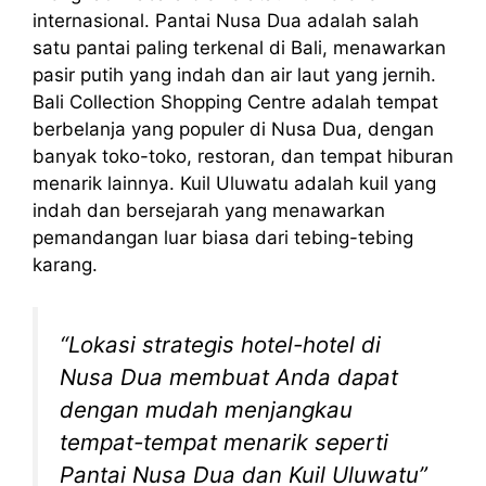
internasional. Pantai Nusa Dua adalah salah
satu pantai paling terkenal di Bali, menawarkan
pasir putih yang indah dan air laut yang jernih.
Bali Collection Shopping Centre adalah tempat
berbelanja yang populer di Nusa Dua, dengan
banyak toko-toko, restoran, dan tempat hiburan
menarik lainnya. Kuil Uluwatu adalah kuil yang
indah dan bersejarah yang menawarkan
pemandangan luar biasa dari tebing-tebing
karang.
“Lokasi strategis hotel-hotel di
Nusa Dua membuat Anda dapat
dengan mudah menjangkau
tempat-tempat menarik seperti
Pantai Nusa Dua dan Kuil Uluwatu”