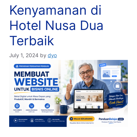
Kenyamanan di
Hotel Nusa Dua
Terbaik
July 1, 2024
by
dyo