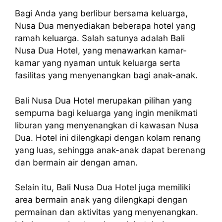
Bagi Anda yang berlibur bersama keluarga,
Nusa Dua menyediakan beberapa hotel yang
ramah keluarga. Salah satunya adalah Bali
Nusa Dua Hotel, yang menawarkan kamar-
kamar yang nyaman untuk keluarga serta
fasilitas yang menyenangkan bagi anak-anak.
Bali Nusa Dua Hotel merupakan pilihan yang
sempurna bagi keluarga yang ingin menikmati
liburan yang menyenangkan di kawasan Nusa
Dua. Hotel ini dilengkapi dengan kolam renang
yang luas, sehingga anak-anak dapat berenang
dan bermain air dengan aman.
Selain itu, Bali Nusa Dua Hotel juga memiliki
area bermain anak yang dilengkapi dengan
permainan dan aktivitas yang menyenangkan.