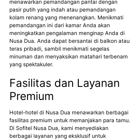
menawarkan pemandangan pantai dengan
pasir putih yang indah atau pemandangan
kolam renang yang menenangkan. Menikmati
pemandangan ini dari kamar Anda akan
meningkatkan pengalaman menginap Anda di
Nusa Dua. Anda dapat bersantai di balkon atau
teras pribadi, sambil menikmati segelas
minuman dan menyaksikan matahari terbenam
yang spektakuler.
Fasilitas dan Layanan
Premium
Hotel-hotel di Nusa Dua menawarkan berbagai
fasilitas premium untuk memanjakan para tamu.
Di Sofitel Nusa Dua, kami menyediakan
berbagai layanan yang eksklusif untuk