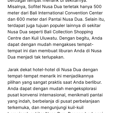
berbagai tempat menarik di sekitarnya.
Misalnya, Sofitel Nusa Dua terletak hanya 500
meter dari Bali International Convention Center
dan 600 meter dari Pantai Nusa Dua. Selain itu,
terdapat juga tujuan populer lainnya di sekitar
Nusa Dua seperti Bali Collection Shopping
Centre dan Kuil Uluwatu. Dengan begitu, Anda
dapat dengan mudah mengakses tempat-
tempat ini dan membuat liburan Anda di Nusa
Dua menjadi tak terlupakan.
Jarak dekat hotel-hotel di Nusa Dua dengan
tempat-tempat menarik ini menjadikannya
pilihan yang sangat praktis saat Anda berlibur.
Anda dapat dengan mudah mengeksplorasi
pusat konvensi internasional, menikmati pantai
yang indah, berbelanja di pusat perbelanjaan
terkemuka, dan mengunjungi kuil-kuil