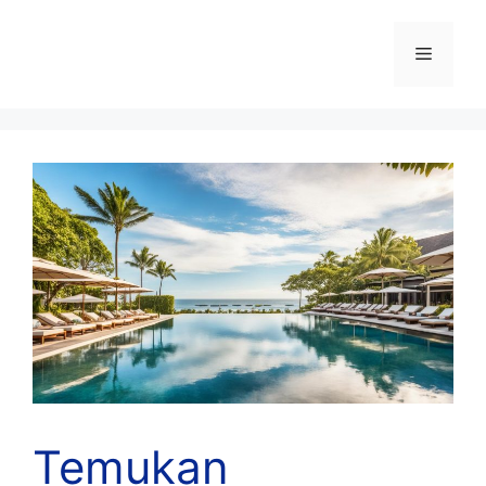
Skip
to
Menu
content
Temukan