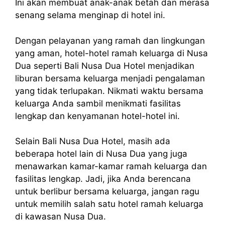
Ini akan membuat anak-anak betah dan merasa
senang selama menginap di hotel ini.
Dengan pelayanan yang ramah dan lingkungan
yang aman, hotel-hotel ramah keluarga di Nusa
Dua seperti Bali Nusa Dua Hotel menjadikan
liburan bersama keluarga menjadi pengalaman
yang tidak terlupakan. Nikmati waktu bersama
keluarga Anda sambil menikmati fasilitas
lengkap dan kenyamanan hotel-hotel ini.
Selain Bali Nusa Dua Hotel, masih ada
beberapa hotel lain di Nusa Dua yang juga
menawarkan kamar-kamar ramah keluarga dan
fasilitas lengkap. Jadi, jika Anda berencana
untuk berlibur bersama keluarga, jangan ragu
untuk memilih salah satu hotel ramah keluarga
di kawasan Nusa Dua.