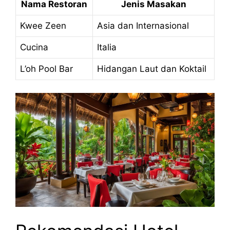
Nama Restoran
Jenis Masakan
Kwee Zeen
Asia dan Internasional
Cucina
Italia
L’oh Pool Bar
Hidangan Laut dan Koktail