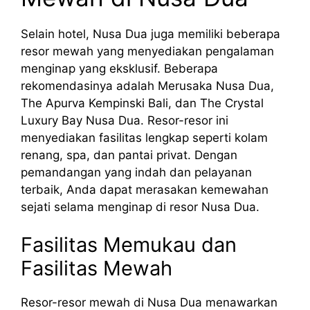
Selain hotel, Nusa Dua juga memiliki beberapa
resor mewah yang menyediakan pengalaman
menginap yang eksklusif. Beberapa
rekomendasinya adalah Merusaka Nusa Dua,
The Apurva Kempinski Bali, dan The Crystal
Luxury Bay Nusa Dua. Resor-resor ini
menyediakan fasilitas lengkap seperti kolam
renang, spa, dan pantai privat. Dengan
pemandangan yang indah dan pelayanan
terbaik, Anda dapat merasakan kemewahan
sejati selama menginap di resor Nusa Dua.
Fasilitas Memukau dan
Fasilitas Mewah
Resor-resor mewah di Nusa Dua menawarkan