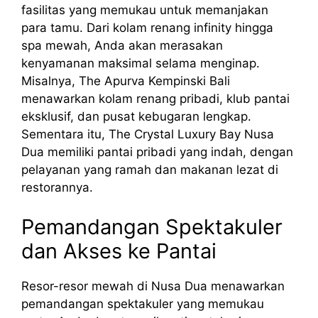
fasilitas yang memukau untuk memanjakan
para tamu. Dari kolam renang infinity hingga
spa mewah, Anda akan merasakan
kenyamanan maksimal selama menginap.
Misalnya, The Apurva Kempinski Bali
menawarkan kolam renang pribadi, klub pantai
eksklusif, dan pusat kebugaran lengkap.
Sementara itu, The Crystal Luxury Bay Nusa
Dua memiliki pantai pribadi yang indah, dengan
pelayanan yang ramah dan makanan lezat di
restorannya.
Pemandangan Spektakuler
dan Akses ke Pantai
Resor-resor mewah di Nusa Dua menawarkan
pemandangan spektakuler yang memukau