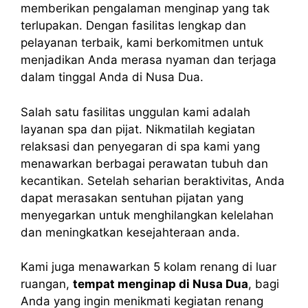
memberikan pengalaman menginap yang tak
terlupakan. Dengan fasilitas lengkap dan
pelayanan terbaik, kami berkomitmen untuk
menjadikan Anda merasa nyaman dan terjaga
dalam tinggal Anda di Nusa Dua.
Salah satu fasilitas unggulan kami adalah
layanan spa dan pijat. Nikmatilah kegiatan
relaksasi dan penyegaran di spa kami yang
menawarkan berbagai perawatan tubuh dan
kecantikan. Setelah seharian beraktivitas, Anda
dapat merasakan sentuhan pijatan yang
menyegarkan untuk menghilangkan kelelahan
dan meningkatkan kesejahteraan anda.
Kami juga menawarkan 5 kolam renang di luar
ruangan,
tempat menginap di Nusa Dua
, bagi
Anda yang ingin menikmati kegiatan renang