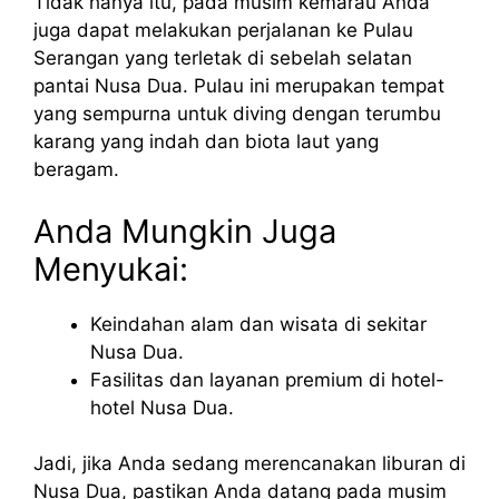
Tidak hanya itu, pada musim kemarau Anda
juga dapat melakukan perjalanan ke Pulau
Serangan yang terletak di sebelah selatan
pantai Nusa Dua. Pulau ini merupakan tempat
yang sempurna untuk diving dengan terumbu
karang yang indah dan biota laut yang
beragam.
Anda Mungkin Juga
Menyukai:
Keindahan alam dan wisata di sekitar
Nusa Dua.
Fasilitas dan layanan premium di hotel-
hotel Nusa Dua.
Jadi, jika Anda sedang merencanakan liburan di
Nusa Dua, pastikan Anda datang pada musim