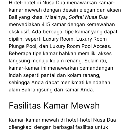
Hotel-hotel di Nusa Dua menawarkan kamar-
kamar mewah dengan desain elegan dan aksen
Bali yang khas. Misalnya,
Sofitel Nusa Dua
menyediakan 415 kamar dengan kemewahan
eksklusif. Ada berbagai tipe kamar yang dapat
dipilih, seperti Luxury Room, Luxury Room
Plunge Pool, dan Luxury Room Pool Access.
Beberapa tipe kamar bahkan memiliki akses
langsung menuju kolam renang. Selain itu,
kamar-kamar ini menawarkan pemandangan
indah seperti pantai dan kolam renang,
sehingga Anda dapat menikmati keindahan
alam Bali langsung dari kamar Anda.
Fasilitas Kamar Mewah
Kamar-kamar mewah di hotel-hotel Nusa Dua
dilengkapi dengan berbagai fasilitas untuk