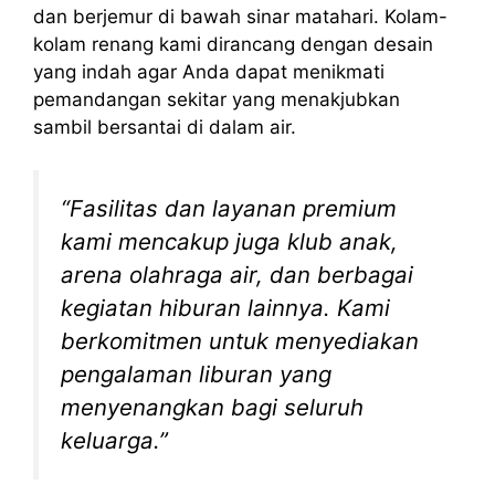
dan berjemur di bawah sinar matahari. Kolam-
kolam renang kami dirancang dengan desain
yang indah agar Anda dapat menikmati
pemandangan sekitar yang menakjubkan
sambil bersantai di dalam air.
“Fasilitas dan layanan premium
kami mencakup juga klub anak,
arena olahraga air, dan berbagai
kegiatan hiburan lainnya. Kami
berkomitmen untuk menyediakan
pengalaman liburan yang
menyenangkan bagi seluruh
keluarga.”