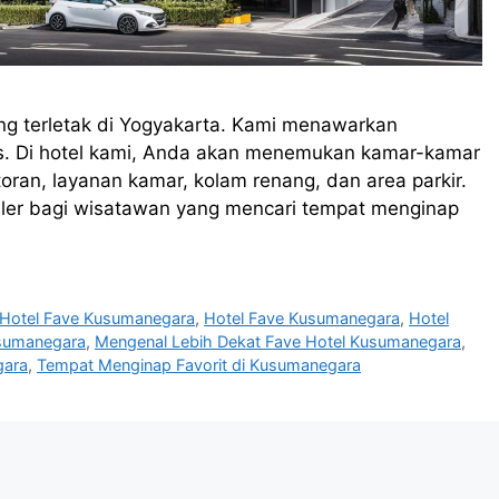
ng terletak di Yogyakarta. Kami menawarkan
gis. Di hotel kami, Anda akan menemukan kamar-kamar
oran, layanan kamar, kolam renang, dan area parkir.
ler bagi wisatawan yang mencari tempat menginap
n Hotel Fave Kusumanegara
,
Hotel Fave Kusumanegara
,
Hotel
usumanegara
,
Mengenal Lebih Dekat Fave Hotel Kusumanegara
,
gara
,
Tempat Menginap Favorit di Kusumanegara